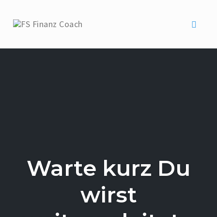
Toggle 
Skip
to
content
Warte kurz Du
wirst