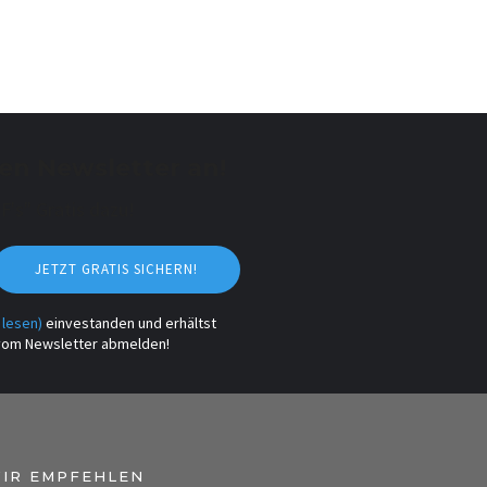
en Newsletter an!
's" Gratis dazu!
JETZT GRATIS SICHERN!
 lesen)
einvestanden und erhältst
t vom Newsletter abmelden!
IR EMPFEHLEN