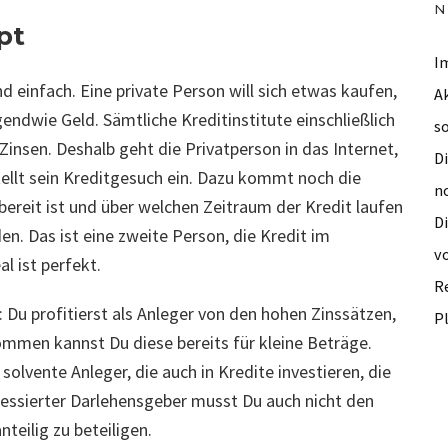
N
pt
I
d einfach. Eine private Person will sich etwas kaufen,
A
endwie Geld. Sämtliche Kreditinstitute einschließlich
so
nsen. Deshalb geht die Privatperson in das Internet,
Di
tellt sein Kreditgesuch ein. Dazu kommt noch die
n
bereit ist und über welchen Zeitraum der Kredit laufen
Di
en. Das ist eine zweite Person, die Kredit im
v
l ist perfekt.
Re
: Du profitierst als Anleger von den hohen Zinssätzen,
P
ommen kannst Du diese bereits für kleine Beträge.
olvente Anleger, die auch in Kredite investieren, die
essierter Darlehensgeber musst Du auch nicht den
teilig zu beteiligen.