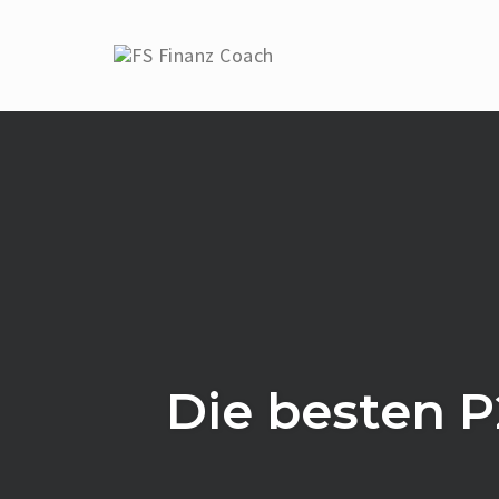
Skip
to
content
Die besten P