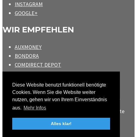
INSTAGRAM
GOOGLE+
WIR EMPFEHLEN
AUXMONEY
BONDORA
COMDIRECT DEPOT
GOLDSILBERSHOP
ZINSPILOT
Diese Website benutzt funktionell benötigte
Cookies. Wenn Sie die Website weiter
Impressum
Datenschutz
Haftungsausschluss
nutzen, gehen wir von Ihrem Einverständnis
aus.
Mehr Infos
Copyright 2018 - fs-finanz-coach.de - Alle Rechte
vorbehalten
Alles klar!
WordPress Theme by OptimizePress